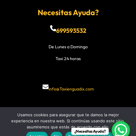
Necesitas Ayuda?
699593532
De Lunes a Domingo
Taxi 24 horas
info@Taxienguadix.com
Usamos cookies para asegurar que te damos la mejor
experiencia en nuestra web. Si continúas usando este sitio,
VW Taxi Booking Theme
By AZMercado
asumiremos que estás de acuerdo con ello.
¿Necesitas Ayuda?