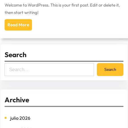
Welcome to WordPress. This is your first post. Edit or delete it,
then start writing!
Read More
Search
S
Search
e
a
r
Archive
c
h
julio 2026