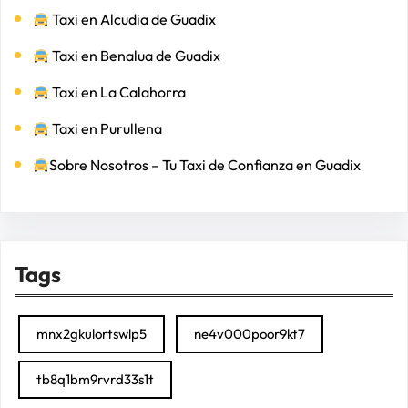
Taxi en Alcudia de Guadix
Taxi en Benalua de Guadix
Taxi en La Calahorra
Taxi en Purullena
Sobre Nosotros – Tu Taxi de Confianza en Guadix
Tags
mnx2gkulortswlp5
ne4v000poor9kt7
tb8q1bm9rvrd33s1t