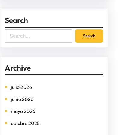
Search
S
Search
e
a
r
Archive
c
h
julio 2026
junio 2026
mayo 2026
octubre 2025