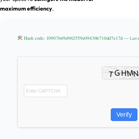
maximum efficiency
.
Hash code: 10907b49d962559e09436b710dd7e17d —
Last 
Verify